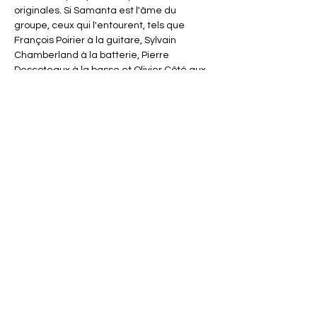
originales. Si Samanta est l'âme du 
groupe, ceux qui l'entourent, tels que 
François Poirier à la guitare, Sylvain 
Chamberland à la batterie, Pierre 
Descoteaux à la basse et Olivier Côté aux 
claviers, apportent leur expertise et 
énergie pour compléter cette alchimie 
musicale parfaite. Leur talent collectif 
crée une synergie rare qui résonne entre 
puissance et émotion.
info@musikelles.ca
514-609-7369
FORMULAIRE DE CONTACT