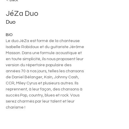
JéZa Duo
Duo
BIO
Le duo JéZa est formé de la chanteuse 
Isabelle Robidoux et du guitariste Jérôme 
Masson. Dans une formule acoustique et 
en toute simplicité, ils nous proposent leur 
version du répertoire populaire des 
années 70 à nos jours, telles les chansons 
de Daniel Bélanger, Kaïn, Johnny Cash, 
CCR, Miley Cyrus et plusieurs autres. Ils 
reprennent, à leur façon, des chansons à 
succès Pop, country, 
blues et rock. Vous 
serez charmés par leur talent et leur 
charisme ! 
https://youtu.be/P00Q_JnL6qc?
si=aiOP0Oq6QydiQwPp