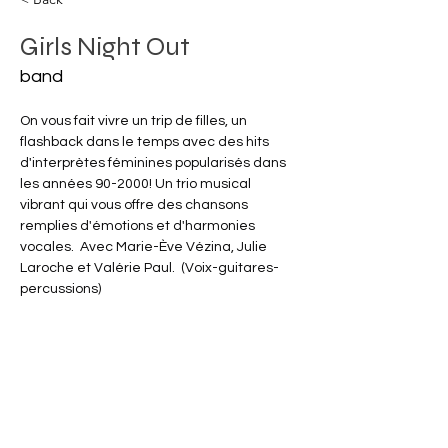
Girls Night Out
band
On vous fait vivre un trip de filles, un 
flashback dans le temps avec des hits 
d'interprètes féminines popularisés dans 
les années 90-2000! Un trio musical 
vibrant qui vous offre des chansons 
remplies d'émotions et d'harmonies 
vocales.  Avec Marie-Ève Vézina, Julie 
Laroche et Valérie Paul.  (Voix-guitares-
percussions)
https://youtu.be/S0rA8dkQank
info@musikelles.ca
514-609-7369