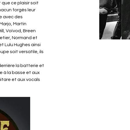
 que ce plaisir soit 
hacun forgés leur 
e avec des 
Marjo, Martin 
l, Voïvod, Breen 
letier, Normand et 
et Lulu Hughes ainsi 
e soit versatile, ils 
rrière la batterie et 
 à la basse et aux 
itare et aux vocals 