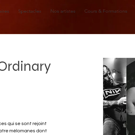
aires
Spectacles
Nos artistes
Cours & Formations
Ordinary
s qui se sont rejoint 
Quatre mélomanes dont 