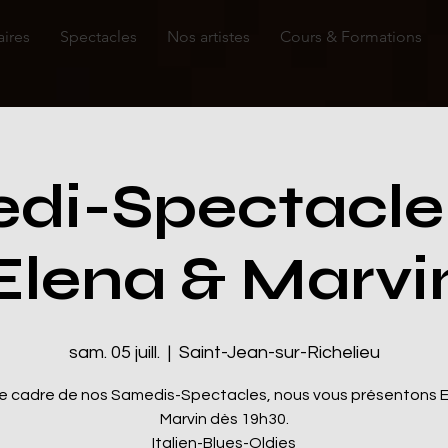
aires
Spectacles
Nos artistes
Cours & Formations
di-Spectacle
Elena & Marvi
sam. 05 juill.
  |  
Saint-Jean-sur-Richelieu
le cadre de nos Samedis-Spectacles, nous vous présentons E
Marvin dès 19h30.