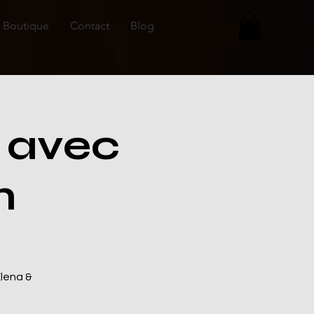
Boutique
Contact
Blog
 avec
n
lena &