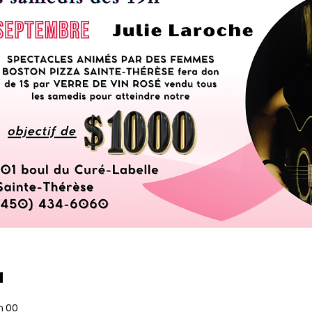
u
h 00