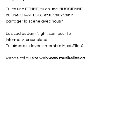
Tu es une FEMME, tu es une MUSICIENNE 
ou une CHANTEUSE et tu veux venir 
partager la scène avec nous?
Les Ladies Jam Night, sont pour toi! 
Informes-toi sur place
Tu aimerais devenir membre MusikElles?
Rends-toi au site web 
www.musikelles.ca
(réseautage, agence d'artistes, ateliers, 
formation, etc)
Partager cet événement