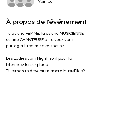
Voir tout
À propos de l'événement
Tu es une FEMME, tu es une MUSICIENNE 
ou une CHANTEUSE et tu veux venir 
partager la scène avec nous?
Les Ladies Jam Night, sont pour toi! 
Informes-toi sur place
Tu aimerais devenir membre MusikElles?
Rends-toi à notre BOUTIQUE EN LIGNE afin 
de t'inscrire
(réseautage, agence d'artistes, ateliers, 
formation, etc)