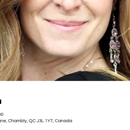
u
00
gne, Chambly, QC J3L 1Y7, Canada