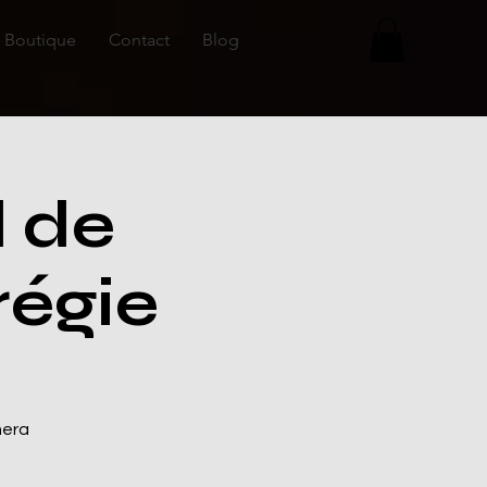
Boutique
Contact
Blog
l de
régie
mera
.