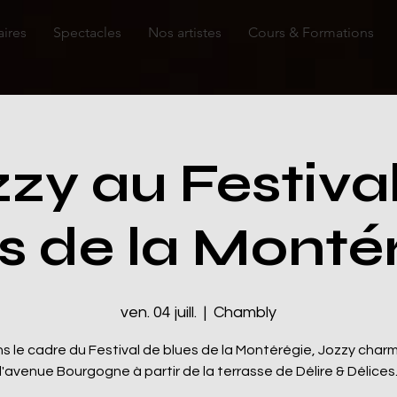
aires
Spectacles
Nos artistes
Cours & Formations
zy au Festiva
s de la Monté
ven. 04 juill.
  |  
Chambly
s le cadre du Festival de blues de la Montérégie, Jozzy char
l'avenue Bourgogne à partir de la terrasse de Délire & Délices