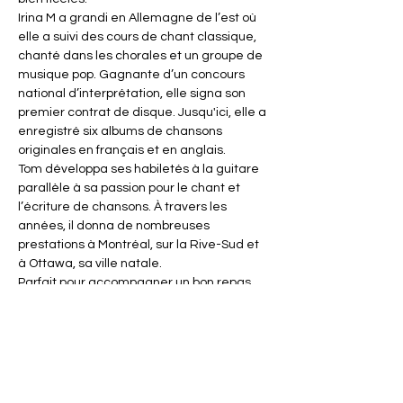
Irina M a grandi en Allemagne de l’est où 
elle a suivi des cours de chant classique, 
chanté dans les chorales et un groupe de 
musique pop. Gagnante d’un concours 
national d’interprétation, elle signa son 
premier contrat de disque. Jusqu'ici, elle a 
enregistré six albums de chansons 
originales en français et en anglais.
Tom développa ses habiletés à la guitare 
parallèle à sa passion pour le chant et 
l’écriture de chansons. À travers les 
années, il donna de nombreuses 
prestations à Montréal, sur la Rive-Sud et 
à Ottawa, sa ville natale.
Parfait pour accompagner un bon repas 
de fine cuisine italienne!
https://pizzeriaosaintemarie.com/
https://www.musikelles.com/