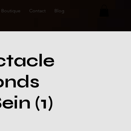
Boutique
Contact
Blog
ctacle
fonds
in (1)