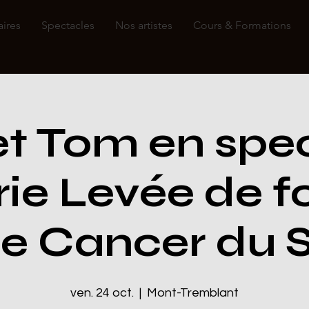
aires
Spectacles
Nos artistes
Cours & Formations
 et Tom en spe
rie Levée de 
le Cancer du Se
ven. 24 oct.
  |  
Mont-Tremblant