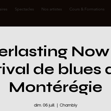
aires
Spectacles
Nos artistes
Cours & Formations
erlasting Now
ival de blues 
Montérégie
dim. 06 juill.
  |  
Chambly