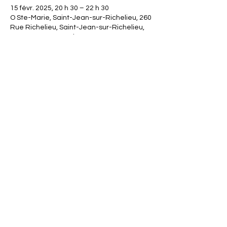
15 févr. 2025, 20 h 30 – 22 h 30
O Ste-Marie, Saint-Jean-sur-Richelieu, 260
Rue Richelieu, Saint-Jean-sur-Richelieu,
QC J3B 6X8, Canada
Partager cet événement
FORMULAIRE DE CONTACT
© 2024 par Elena
Pedemonte