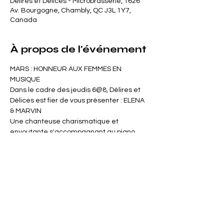
Délires et Délices - Microbrasserie, 1626
Av. Bourgogne, Chambly, QC J3L 1Y7,
Canada
À propos de l'événement
MARS : HONNEUR AUX FEMMES EN 
MUSIQUE
Dans le cadre des jeudis 6@8, Délires et 
Délices est fier de vous présenter : ELENA 
& MARVIN
Une chanteuse charismatique et 
envoutante s'accompagnant au piano 
(Marvin) afin de vous livrer un répertoire 
Soul, Southern rock, RnB, rock à son image 
!
Spectacle Gratuit