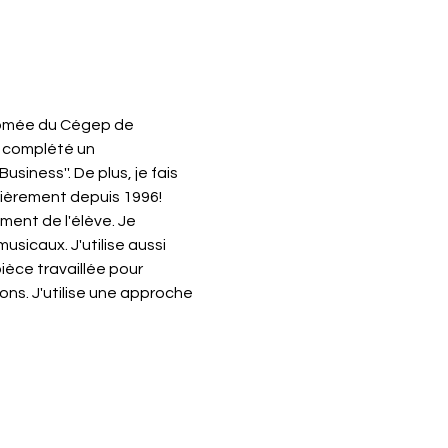
plômée du Cégep de 
i complété un 
siness''. De plus, je fais 
lièrement depuis 1996!
ent de l'élève. Je 
icaux. J'utilise aussi 
ièce travaillée pour 
ons. J'utilise une approche 