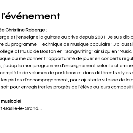
 l'événement
ée Christine Roberge :
rge et j'enseigne la guitare au privé depuis 2001. Je suis di
e du programme ''Technique de musique populaire''. J'ai auss
ege of Music de Boston en ''Songwriting'' ainsi qu'en ''Music Bu
ique qui me donnent l'opportunité de jouer en concerts régu
s, j'adapte mon programme d'enseignement selon le cheminem
omplète de volumes de partitions et dans différents styles mus
er les pistes d'accompagnement, pour ajuster la vitesse de la p
 soit pour enregistrer les progrès de l'élève ou leurs compositi
 musicale!
St-Basile-le-Grand…