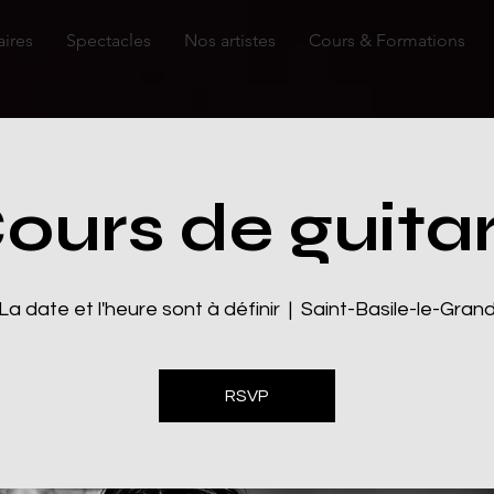
aires
Spectacles
Nos artistes
Cours & Formations
ours de guita
La date et l'heure sont à définir
  |  
Saint-Basile-le-Gran
RSVP