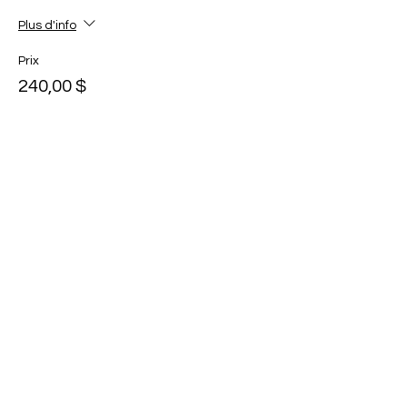
Plus d'info
Prix
240,00 $
Quantité
Total
0,00 $
Passer la commande
Partager cet événement