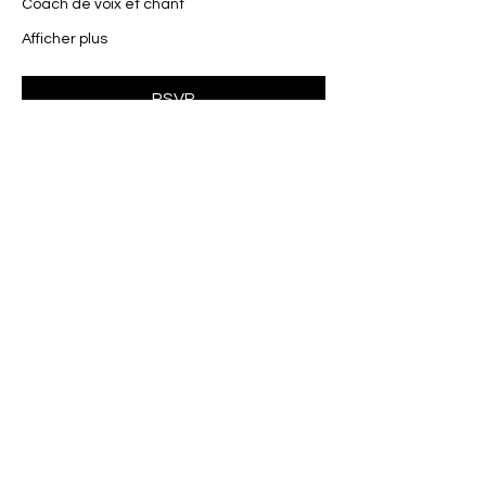
Coach de voix et chant
Afficher plus
RSVP
Partager cet événement
FORMULAIRE DE CONTACT
© 2024 par Elena