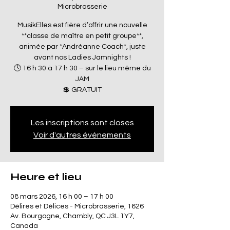
Microbrasserie
MusikElles est fière d’offrir une nouvelle
**classe de maître en petit groupe**,
animée par *Andréanne Coach*, juste
avant nos Ladies Jamnights !
🕓 16 h 30 à 17 h 30 – sur le lieu même du
JAM
Les inscriptions sont closes
Voir d'autres événements
Heure et lieu
08 mars 2026, 16 h 00 – 17 h 00
Délires et Délices - Microbrasserie, 1626
Av. Bourgogne, Chambly, QC J3L 1Y7,
Canada