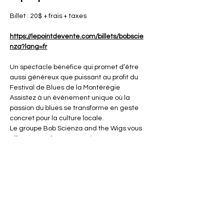
Billet : 20$ + frais + taxes
https://lepointdevente.com/billets/bobscie
nza?lang=fr
Un spectacle bénéfice qui promet d’être 
aussi généreux que puissant au profit du 
Festival de Blues de la Montérégie
Assistez à un événement unique où la 
passion du blues se transforme en geste 
concret pour la culture locale.
Le groupe Bob Scienza and the Wigs vous 
offre une performance puissante et 
mémorable dans une salle incroyable et 
intime (80 places).
Ensemble, faisons rayonner le Festival de 
Blues de la Montérégie !