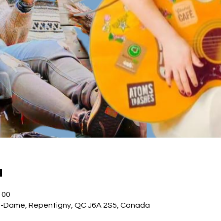
u
h 00
e-Dame, Repentigny, QC J6A 2S5, Canada