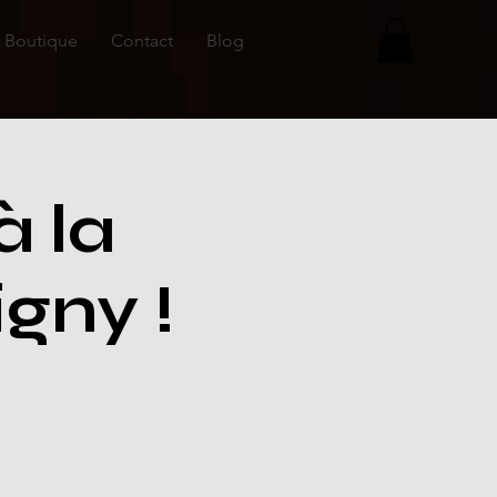
Boutique
Contact
Blog
à la
gny !