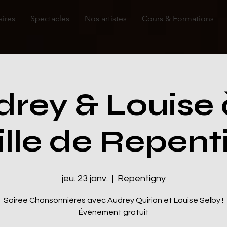
aires
Spectacles
Nos artistes
Cours & Formations
rey & Louise 
ille de Repenti
jeu. 23 janv.
  |  
Repentigny
Soirée Chansonnières avec Audrey Quirion et Louise Selby !