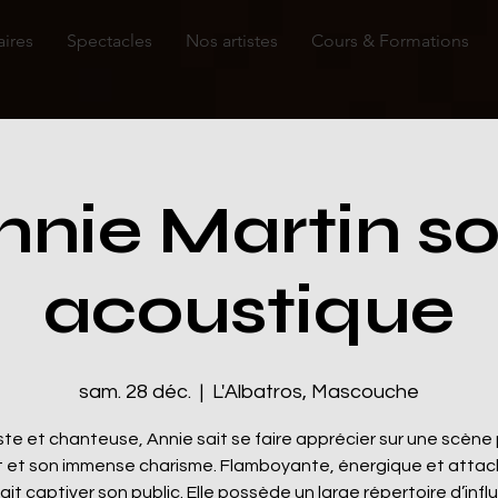
aires
Spectacles
Nos artistes
Cours & Formations
nnie Martin so
acoustique
sam. 28 déc.
  |  
L'Albatros, Mascouche
ste et chanteuse, Annie sait se faire apprécier sur une scène
t et son immense charisme. Flamboyante, énergique et atta
sait captiver son public. Elle possède un large répertoire d’inf