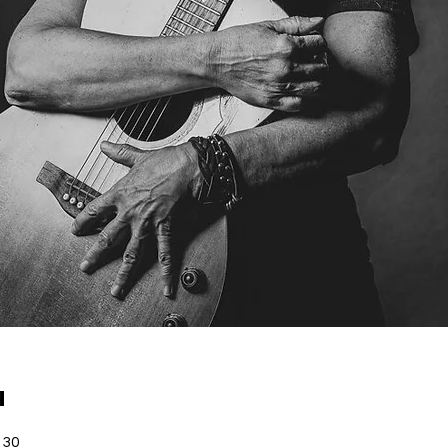
u
 30