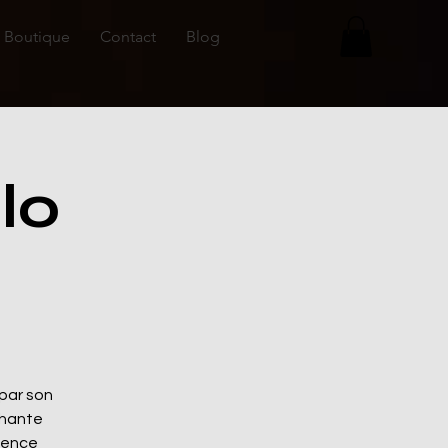
Boutique
Contact
Blog
lo
 par son
chante
luence