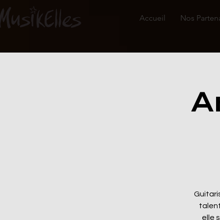
Accueil
Nos Parten
A
Guitari
talen
elle 